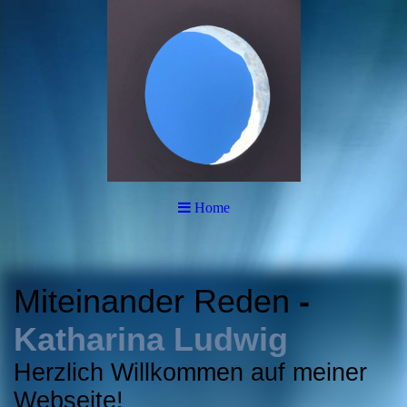
Home
Miteinander Reden
-
Katharina Ludwig
Herzlich Willkommen auf meiner
Webseite!